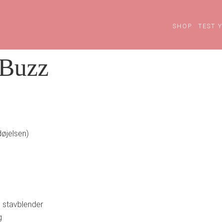
SHOP
TEST 
 Buzz
døjelsen)
n stavblender
g