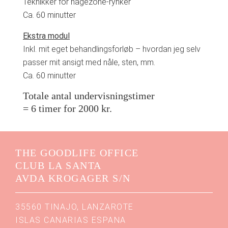
Teknikker for hagezone-rynker
Ca. 60 minutter
Ekstra modul
Inkl. mit eget behandlingsforløb – hvordan jeg selv
passer mit ansigt med nåle, sten, mm.
Ca. 60 minutter
Totale antal undervisningstimer
= 6 timer for 2000 kr.
THE GOODLIFE OFFICE
CLUB LA SANTA
AVDA KROGAGER S/N
35560 TINAJO, LANZAROTE
ISLAS CANARIAS ESPANA